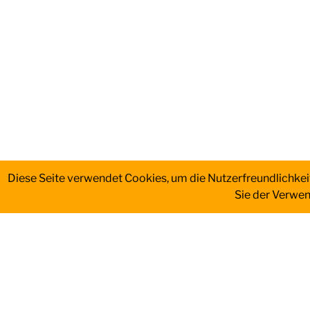
Diese Seite verwendet Cookies, um die Nutzerfreundlichke
Sie der Verwe
HIER FINDEST DU UNS
Adresse
Meuselwitzer Straße 114
07546 Gera