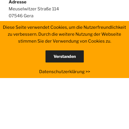
Adresse
Meuselwitzer Straße 114
07546 Gera
Diese Seite verwendet Cookies, um die Nutzerfreundlichkeit
Telefon
zu verbessern. Durch die weitere Nutzung der Webseite
0174 – 8370273
stimmen Sie der Verwendung von Cookies zu.
Mail
Verstanden
b.voigt@voigt-und-partner.de
Datenschutzerklärung >>
SUCHE
Suche
Suche
nach:
Yelp
Facebook
Twitter
Instagram
E-